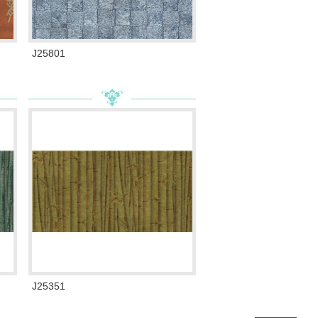
J25801
J25351