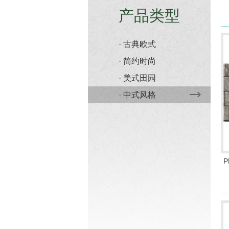
产品类型
· 古典欧式
· 简约时尚
· 美式田园
· 中式风格
P