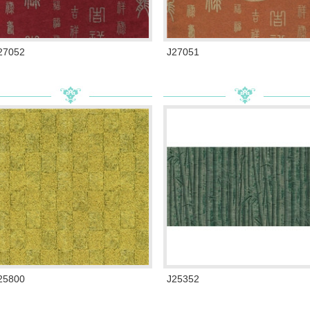
27052
J27051
25800
J25352