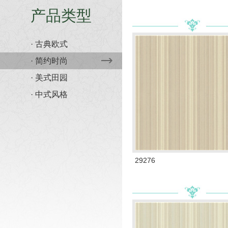
产品类型
· 古典欧式
· 简约时尚
· 美式田园
· 中式风格
29276