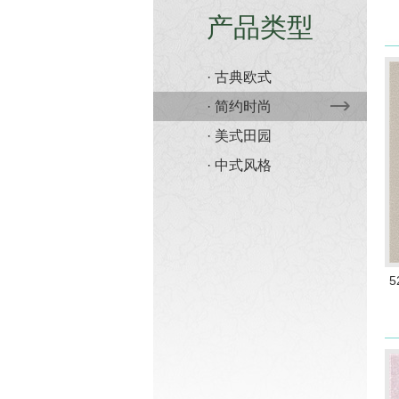
产品类型
· 古典欧式
· 简约时尚
· 美式田园
· 中式风格
5