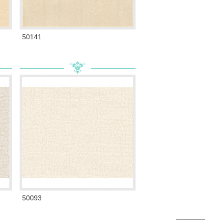
50141
50093