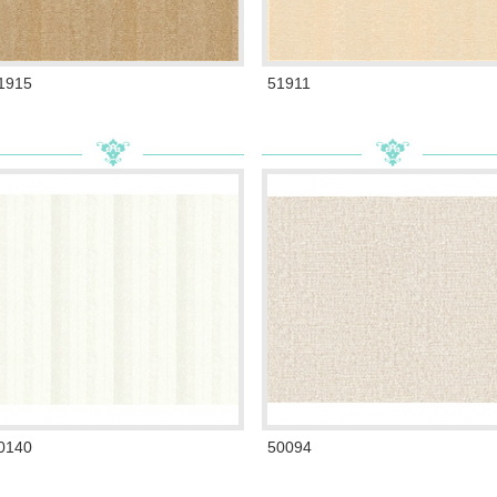
1915
51911
0140
50094