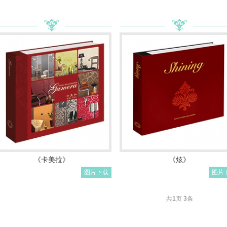
《卡美拉》
《炫》
图片下载
图片
共
1
页
3
条